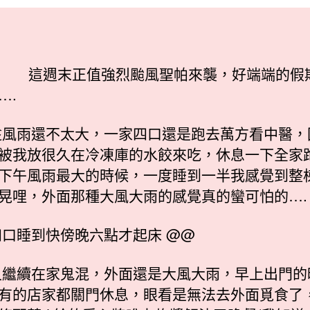
搗
日
亂
期
天！〉
中
這週末正值強烈颱風聖帕來襲，好端端的假
….
風雨還不太大，一家四口還是跑去萬方看中醫，
被我放很久在冷凍庫的水餃來吃，休息一下全家
下午風雨最大的時候，一度睡到一半我感覺到整
晃哩，外面那種大風大雨的感覺真的蠻可怕的….
口睡到快傍晚六點才起床 @@
繼續在家鬼混，外面還是大風大雨，早上出門的
有的店家都關門休息，眼看是無法去外面覓食了