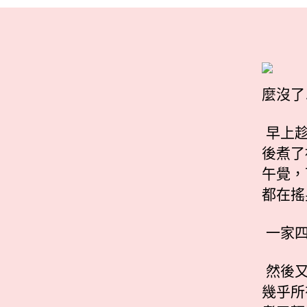
麼沒了
早上趁
後煮了
午覺，
都在搖
一家四
然後又
幾乎所