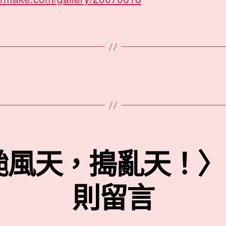
颱風天，搗亂天！〉中
則留言