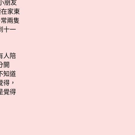
小朋友
續在家東
平常兩隻
到十一
有人陪
分開
不知道
覺得，
是覺得