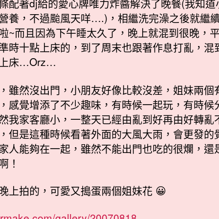
條配著dj給的愛心牌唯力炸醬解決了晚餐(我知道
營養，不過颱風天咩….)，相繼洗完澡之後就繼
啦~而且因為下午睡太久了，晚上就混到很晚，
準時十點上床的，到了周末也跟著作息打亂，混
上床…Orz…
，雖然沒出門，小朋友好像比較沒差，姐妹兩個
，感覺增添了不少趣味，有時候一起玩，有時候
然我家客廳小，一整天已經由亂到好再由好轉亂
，但是這種時候看著外面的大風大雨，會更發的
家人能夠在一起，雖然不能出門也吃的很爛，還
啊！
晚上拍的，可愛又搗蛋兩個姐妹花 😀
/armake.com/gallery/20070818