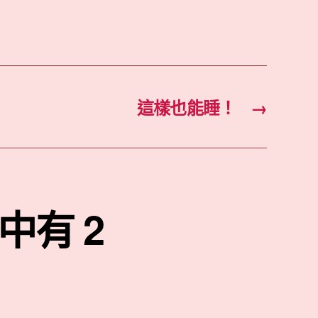
這樣也能睡！
→
有 2