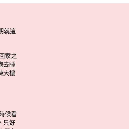
期就這
回家之
跑去睡
棟大樓
時候看
，只好