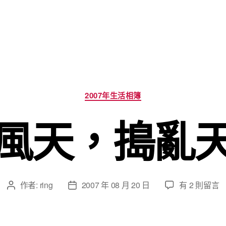
分
2007年生活相簿
類
風天，搗亂
在
作者:
ring
2007 年 08 月 20 日
有 2 則留言
文
文
〈颱
章
章
風
作
發
天，
者
佈