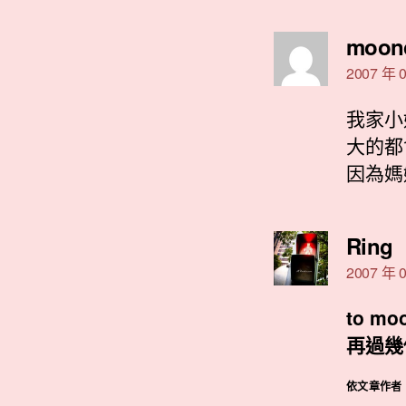
moon
2007 年 0
我家小
大的都
因為媽
Ring
示
2007 年 0
to mo
再過幾
依文章作者