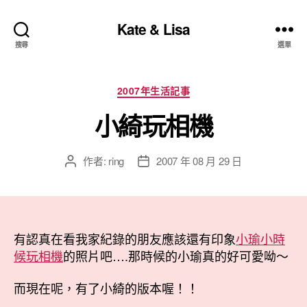
Kate & Lisa
搜尋
選單
分
2007年生活記事
類
小綺玩相機
作者:
ring
2007 年 08 月 29 日
文
文
章
章
作
發
者
佈
日
有認真在看我家紀錄的朋友應該還有印象
期
小瑜小時
候玩相機
的照片吧….那時候的小瑜真的好可愛呦～
而現在呢，有了小綺的版本喔！！