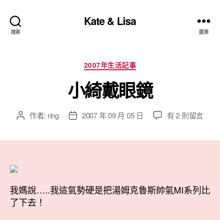
Kate & Lisa
搜尋
選單
分
2007年生活記事
類
小綺戴眼鏡
在
作者:
ring
2007 年 09 月 05 日
有 2 則留言
文
文
〈小
章
章
綺
作
發
戴
者
佈
眼
日
鏡〉
期
中
我媽說…..我這氣勢硬是把湯姆克魯斯帥氣MI系列比
了下去！