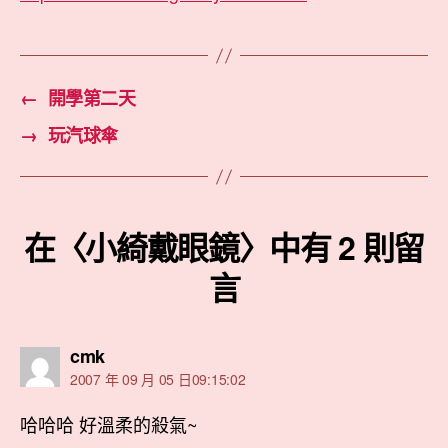
←
開學第二天
→
玩汽球傘
在〈小綺戴眼鏡〉中有 2 則留
言
表
cmk
示:
2007 年 09 月 05 日09:15:02
哈哈哈 好溫柔的殺氣~