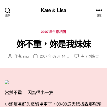
Kate & Lisa
搜尋
選單
分
2007年生活相簿
類
妳不重，妳是我妹妹
在
作者:
ring
2007 年 09 月 14 日
有 7 則留言
文
文
〈妳
章
章
不
作
發
重，
者
佈
妳
日
是
期
我
當然不重….因為很小一隻…..
妹
妹〉
小瑜嚷著好久沒騎單車了，09/09這天爸拔說那就騎
中