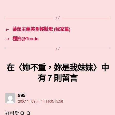
←
蕃茄主義美食輕鬆聚 (我家篇)
→
棚拍@Tcode
在〈妳不重，妳是我妹妹〉中
有 7 則留言
表
995
示:
2007 年 09 月 14 日00:15:56
好可愛 Q_Q