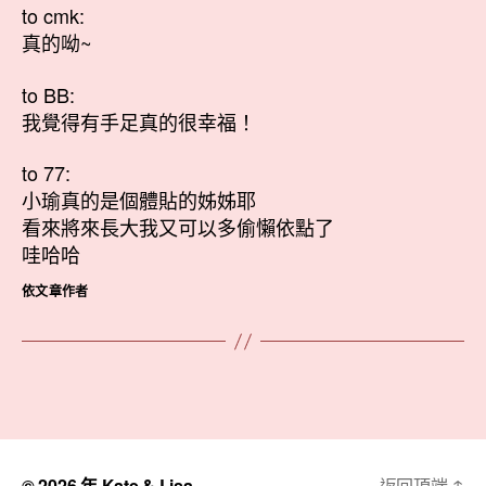
to cmk:
真的呦~
to BB:
我覺得有手足真的很幸福！
to 77:
小瑜真的是個體貼的姊姊耶
看來將來長大我又可以多偷懶依點了
哇哈哈
依文章作者
© 2026 年
Kate & Lisa
返回頂端
↑