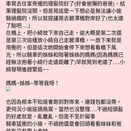
車晃去住家旁邊的理髮院好了(好會偷懶的爸爸)，結
果理髮院沒開，但是晃這麼一下想必是無法讓小瑜
騎過癮的，所以就提議晃去碧潭橋對岸好了(也太遠
了點吧….)
在橋上，把小綺放下來自己走，這大概是第二次還
是第三次這樣放小綺自己走碧潭橋，一放下來就是
用衝的，但是這次她開始會停下來想看看橋下風
光，所以騎車的姊姊和陪著姊姊的媽媽(因為媽媽已
經無法抱著小綺行走遠距離了)早就晃到老遠了….小
綺發現後趕緊追~~
媽媽~姊姊~等等我呀！
也因為根本不知道會跑到對岸來，連錢包都沒帶，
更何況小瑜這頭鳥窩，當然也沒整理….不過短頭髮
的好處就是，亂雖亂，但是不至於礙事
騎車猛衝的小瑜，不過她還是會回頭看看妹妹和爸
爸有沒有跟上來呦