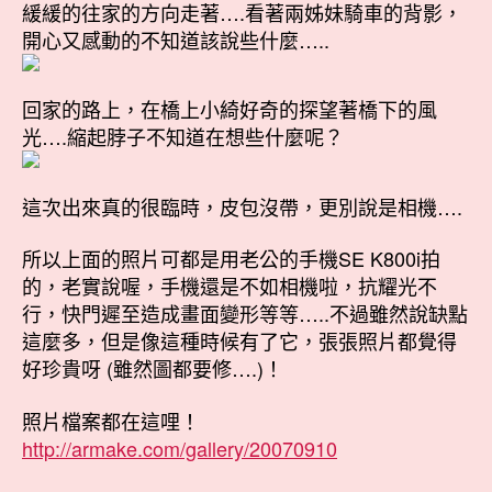
緩緩的往家的方向走著….看著兩姊妹騎車的背影，
開心又感動的不知道該說些什麼…..
回家的路上，在橋上小綺好奇的探望著橋下的風
光….縮起脖子不知道在想些什麼呢？
這次出來真的很臨時，皮包沒帶，更別說是相機….
所以上面的照片可都是用老公的手機SE K800i拍
的，老實說喔，手機還是不如相機啦，抗耀光不
行，快門遲至造成畫面變形等等…..不過雖然說缺點
這麼多，但是像這種時候有了它，張張照片都覺得
好珍貴呀 (雖然圖都要修….)！
照片檔案都在這哩！
http://armake.com/gallery/20070910