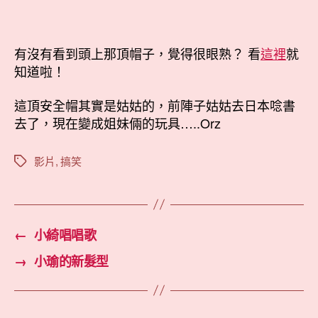
有沒有看到頭上那頂帽子，覺得很眼熟？ 看
這裡
就
知道啦！
這頂安全帽其實是姑姑的，前陣子姑姑去日本唸書
去了，現在變成姐妹倆的玩具…..Orz
影片
,
搞笑
標
籤
←
小綺唱唱歌
→
小瑜的新髮型