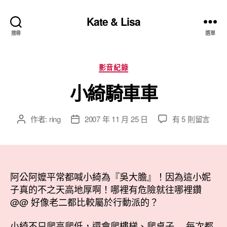
Kate & Lisa
搜尋
選單
分
影音紀錄
類
小綺騎車車
在
作者:
ring
2007 年 11 月 25 日
有 5 則留言
文
文
〈小
章
章
綺
作
發
騎
者
佈
車
日
車〉
阿公阿嬤平常都喊小綺為『吳大膽』！因為這小妮
期
中
子真的不之天高地厚啊！哪裡有危險就往哪裡鑽
@@ 好像老二都比較屬於行動派的？
小綺不只爬高爬低，還會爬樓梯、爬桌子….每次都