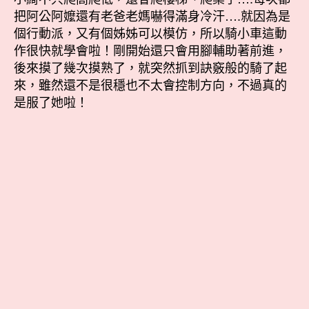
把阿公阿嬤還有老爸老媽嚇得滿身冷汗….就因為是
個行動派，又有個姊姊可以模仿，所以騎小車這動
作很快就學會啦！剛開始還只會用腳輔助著前進，
後來摸了幾次摸熟了，就突然抓到訣竅般的騎了起
來，雖然還不是很穩也不太會控制方向，不過真的
是服了她啦！