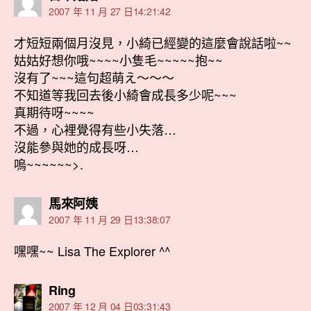
示:
2007 年 11 月 27 日14:21:42
才短短兩個月沒見，小綺已經變的這麼會說話啦~~
姑姑好想你哦~~~~小隻毛~~~~~抱~~
沒有了~~~這句超萌え～～～
不知道等我回去後小綺會成長多少呢~~~
真期待呀~~~~
不過，心裡覺得有些小失落…
沒能參與她的成長呀…
嗚~~~~~~>.
表
馬來阿姨
示:
2007 年 11 月 29 日13:38:07
嘿嘿~~ Lisa The Explorer ^^
表
Ring
示:
2007 年 12 月 04 日03:31:43