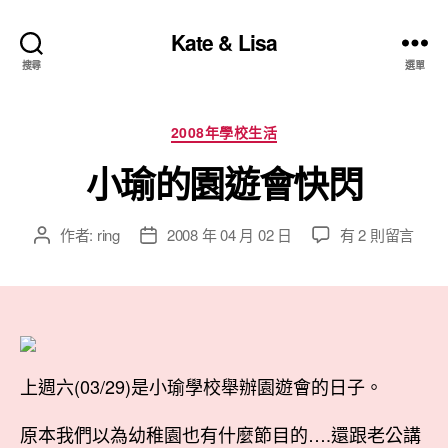
Kate & Lisa
搜尋
選單
分
2008年學校生活
類
小瑜的園遊會快閃
在
作者:
ring
2008 年 04 月 02 日
有 2 則留言
文
文
〈小
章
章
瑜
作
發
的
者
佈
園
日
遊
期
會
上週六(03/29)是小瑜學校舉辦園遊會的日子。
快
閃〉
原本我們以為幼稚園也有什麼節目的….還跟老公講
中