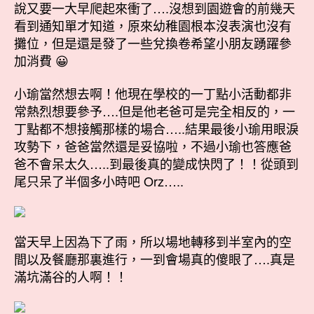
說又要一大早爬起來衝了….沒想到園遊會的前幾天
看到通知單才知道，原來幼稚園根本沒表演也沒有
攤位，但是還是發了一些兌換卷希望小朋友踴躍參
加消費 😀
小瑜當然想去啊！他現在學校的一丁點小活動都非
常熱烈想要參予….但是他老爸可是完全相反的，一
丁點都不想接觸那樣的場合…..結果最後小瑜用眼淚
攻勢下，爸爸當然還是妥協啦，不過小瑜也答應爸
爸不會呆太久…..到最後真的變成快閃了！！從頭到
尾只呆了半個多小時吧 Orz…..
當天早上因為下了雨，所以場地轉移到半室內的空
間以及餐廳那裏進行，一到會場真的傻眼了….真是
滿坑滿谷的人啊！！