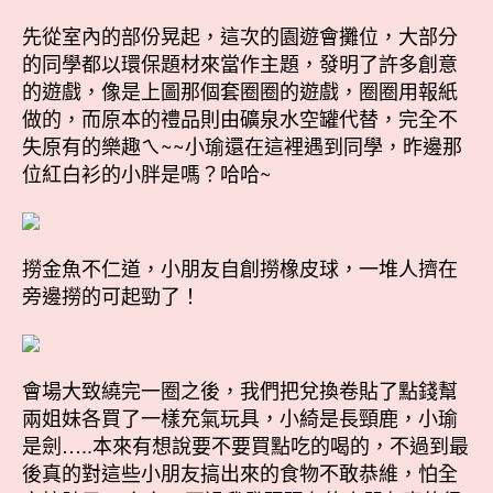
先從室內的部份晃起，這次的園遊會攤位，大部分
的同學都以環保題材來當作主題，發明了許多創意
的遊戲，像是上圖那個套圈圈的遊戲，圈圈用報紙
做的，而原本的禮品則由礦泉水空罐代替，完全不
失原有的樂趣ㄟ~~小瑜還在這裡遇到同學，昨邊那
位紅白衫的小胖是嗎？哈哈~
撈金魚不仁道，小朋友自創撈橡皮球，一堆人擠在
旁邊撈的可起勁了！
會場大致繞完一圈之後，我們把兌換卷貼了點錢幫
兩姐妹各買了一樣充氣玩具，小綺是長頸鹿，小瑜
是劍…..本來有想說要不要買點吃的喝的，不過到最
後真的對這些小朋友搞出來的食物不敢恭維，怕全