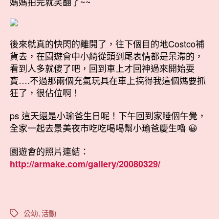
媽媽拍完就笑翻了~~
後來就真的快閃的離開了，往下個目的地Costco補
貨去，在園遊會中小綺從頭到尾表情都是呆滯的，
看到人多就傻了吧，回到車上才回神過來開始耍
寶….不過那兩個充氣玩具在車上搞得我這個媽要抓
狂了，很佔位啊！
ps 這天還是小瑜爸生日呢！下午回到家睡個午覺，
全家一起去景美夜市吃吃喝喝幫小瑜爸慶生嚕 😀
園遊會的照片連結：
http://armake.com/gallery/20080329/
公幼
,
活動
標