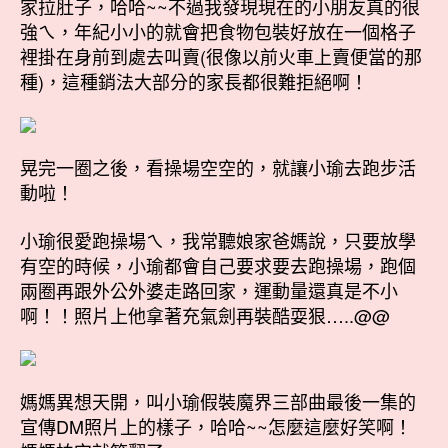
家拉肚子，哈哈~~不過我發現現在的小朋友真的很
強ㄟ，年紀小小的就會把食物包裝好放在一個格子
裡掛在身前到處去叫賣(很像以前火車上賣便當的那
種)，這種銷法大部分的家長都很難拒絕啊！
晃完一圈之後，看操場空空的，就讓小瑜去跑步活
動啦！
小瑜很愛跑操場ㄟ，我常聽娘家爸媽說，只要放學
有空的時候，小瑜都會自己要求要去跑操場，跑個
兩圈再跟外公外婆走路回家，運動量還真是不小
啊！！照片上他拿著充氣劍再裝酷耍狠…..@@
媽媽異想天開，叫小瑜假裝魔界三部曲最後一集的
宣傳DM照片上的樣子，哈哈~~怎麼這麼好笑啊！