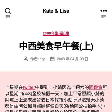
Kate & Lisa
搜尋
選單
分
2008年生活記事
類
中西美食早午餐(上)
作者:
ring
2008 年 04 月 08 日
文
文
章
章
作
發
者
佈
日
上星期在
twitter
中提到，小瑜因為上週六的
期
園遊會
所
以星期四(4/3)全校補假一天，加上平常照顧小綺的
阿罵上上週末出發去日本探視小姑所以這幾天小綺
都是由阿公獨自照顧整個白天的(給阿公拍拍手ㄟ)，
但是如果變成兩個小鬼都給交給阿公，我想兩個一