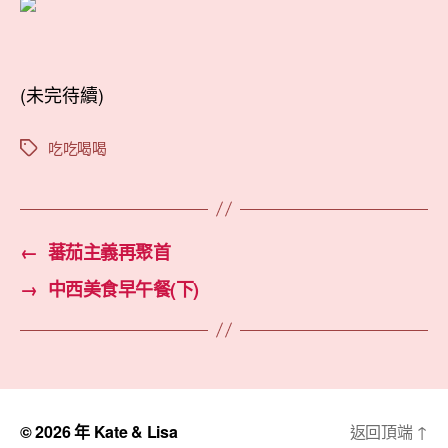
(未完待續)
吃吃喝喝
標
籤
←
蕃茄主義再聚首
→
中西美食早午餐(下)
© 2026 年
Kate & Lisa
返回頂端
↑