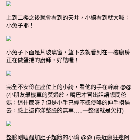
上到二樓之後就會看到的天井，小綺看到就大喊：
小兔子耶！
小兔子下面是片玻璃窗，望下去就看到在一樓廚房
正在做蛋捲的廚師，好酷喔！
完全不安份在座位上的小綺，看他的手在幹麻 @@
(小朋友最機車的莫過於，嘴巴才冒出話語想問爸
媽：這什麼呀？但是小手已經不聽使喚的伸手摸過
去，臉上還佈滿整臉的無辜…..一整個就是欠打)
整臉剛睡醒加肚子超餓的小瑜 @@ (最近瘋狂迷阿