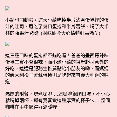
小綺也開動啦，這天小綺吃掉半片沾著蛋捲裡的蛋
汁的吐司，還吃了幾口蛋捲和半片薯餅，喝了大半
杯的蘋果汁 @@ (姐妹倆今天心情特好事嗎？)
這三種口味的蛋捲都不錯吃喔！爸爸的墨西哥辣味
蛋捲其實不會很辣，而小瑜小綺的祖母起司意外的
好吃，這還是服務生推薦點給小朋友的呦，而媽媽
的義大利松子紫蘇蛋捲則是吃起來有義大利麵的味
道…..
媽媽的附餐，現煮咖啡….這咖啡很順口喔，不小心
就喝掉兩杯，還有我喜歡這種厚實的杯子ㄟ….整個
咖啡在手中顯得好溫暖喔~