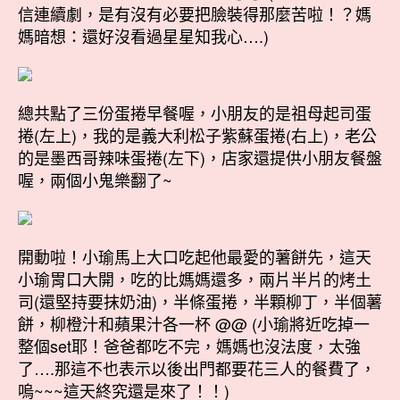
信連續劇，是有沒有必要把臉裝得那麼苦啦！？媽
媽暗想：還好沒看過星星知我心….)
總共點了三份蛋捲早餐喔，小朋友的是祖母起司蛋
捲(左上)，我的是義大利松子紫蘇蛋捲(右上)，老公
的是墨西哥辣味蛋捲(左下)，店家還提供小朋友餐盤
喔，兩個小鬼樂翻了~
開動啦！小瑜馬上大口吃起他最愛的薯餅先，這天
小瑜胃口大開，吃的比媽媽還多，兩片半片的烤土
司(還堅持要抹奶油)，半條蛋捲，半顆柳丁，半個薯
餅，柳橙汁和蘋果汁各一杯 @@ (小瑜將近吃掉一
整個set耶！爸爸都吃不完，媽媽也沒法度，太強
了….那這不也表示以後出門都要花三人的餐費了，
嗚~~~這天終究還是來了！！)