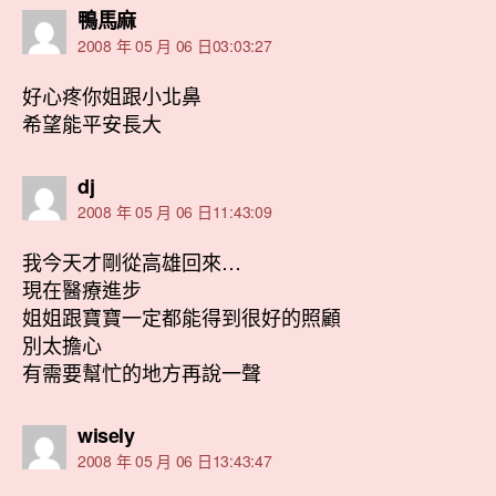
表
鴨馬麻
示:
2008 年 05 月 06 日03:03:27
好心疼你姐跟小北鼻
希望能平安長大
表
dj
示:
2008 年 05 月 06 日11:43:09
我今天才剛從高雄回來…
現在醫療進步
姐姐跟寶寶一定都能得到很好的照顧
別太擔心
有需要幫忙的地方再說一聲
表
wisely
示:
2008 年 05 月 06 日13:43:47