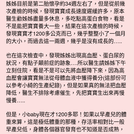
姊姊目前是第二胎懷孕約34週左右了，但是從前幾
次產檢的時候，發現寶寶成長速度遲緩許多，原本
醫生勸姊姊盡量多休息，多吃點高蛋白食物，看是
不是能把寶寶養大一些，結果在這次產檢的時候，
發現寶寶才1200多公克而已，幾乎整整小了一個月
的大小，而過去這一兩週，幾乎是沒有成長的…..
也在這次檢查中，發現姊姊出現高血壓、蛋白尿的
狀況，有點子顛前症的跡象….所以醫生請姊姊下午
立刻住院，看是不是可以先將血壓降下來，因為高
血壓會讓寶寶無法從母體血液中獲得養分(這部份可
以參考小綺的生產紀錄)，但是如果真的無法把血壓
降低，醫生不排除考慮催生，先把寶寶生出來再慢
慢養…..
但是，小baby現在才1200多耶！如果以早產兒的體
重來算，這是極低體重的那種，存活率相對比一般
早產兒低，身體各個器官發育也不知道是否成熟，