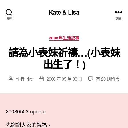
Kate & Lisa
搜尋
選單
分
2008年生活記事
類
請為小表妹祈禱…(小表妹
出生了！)
在
作者:
ring
2008 年 05 月 03 日
有 20 則留言
文
文
〈請
章
章
為
作
發
小
者
佈
表
日
妹
20080503 update
期
祈
禱…
先謝謝大家的祝福。