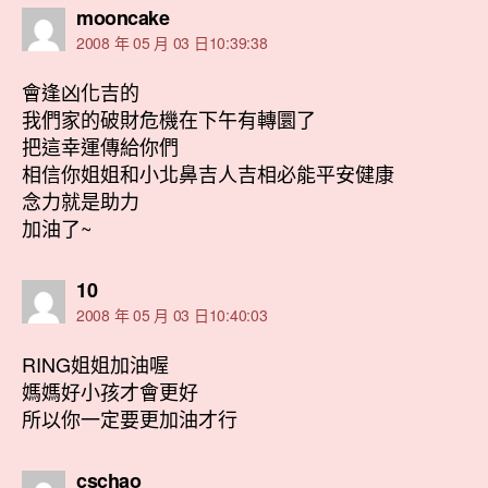
表
mooncake
示:
2008 年 05 月 03 日10:39:38
會逢凶化吉的
我們家的破財危機在下午有轉圜了
把這幸運傳給你們
相信你姐姐和小北鼻吉人吉相必能平安健康
念力就是助力
加油了~
表
10
示:
2008 年 05 月 03 日10:40:03
RING姐姐加油喔
媽媽好小孩才會更好
所以你一定要更加油才行
表
cschao