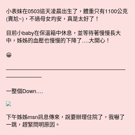
(小
表
小表妹在0503這天凌晨出生了，體重只有1100公克
妹
(賣尬~)，不過母女均安，真是太好了！
出
生
目前小baby在保溫箱中休息，並等待著慢慢長大
了！)〉
中，姊姊的血壓也慢慢的下降了….大開心！
中
😀
——————————————————————
——————–
一整個Down….
下午姊姊msn訊息傳來，說要辦理住院了，我嚇了
一跳，趕緊問明原因。