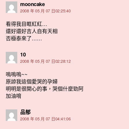
表
mooncake
示:
2008 年 05 月 07 日02:25:40
看得我目眶紅紅…
還好還好吉人自有天相
否極泰來了……
表
10
示:
2008 年 05 月 07 日02:28:12
嗚嗚嗚~~
原諒我這個愛哭的孕婦
明明是很開心的事，哭個什麼勁阿
加油唷
表
品郁
示:
2008 年 05 月 07 日04:41:06