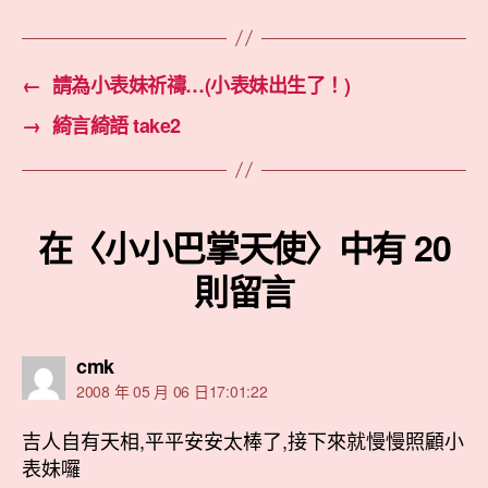
←
請為小表妹祈禱…(小表妹出生了！)
→
綺言綺語 take2
在〈小小巴掌天使〉中有 20
則留言
表
cmk
示:
2008 年 05 月 06 日17:01:22
吉人自有天相,平平安安太棒了,接下來就慢慢照顧小
表妹囉