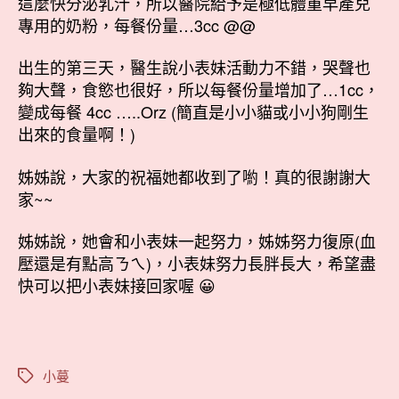
這麼快分泌乳汁，所以醫院給予是極低體重早產兒
專用的奶粉，每餐份量…3cc @@
出生的第三天，醫生說小表妹活動力不錯，哭聲也
夠大聲，食慾也很好，所以每餐份量增加了…1cc，
變成每餐 4cc …..Orz (簡直是小小貓或小小狗剛生
出來的食量啊！)
姊姊說，大家的祝福她都收到了喲！真的很謝謝大
家~~
姊姊說，她會和小表妹一起努力，姊姊努力復原(血
壓還是有點高ㄋㄟ)，小表妹努力長胖長大，希望盡
快可以把小表妹接回家喔 😀
小蔓
標
籤