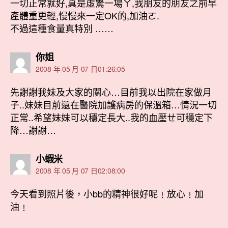
一切正常就好,真是虛驚一場ㄚ,我朋友的朋友之前早
產體重更輕,慢慢來一定OK的,加油ㄛ.
不過這種食量真特別 ……
表
你姐
示:
2008 年 05 月 07 日01:26:05
先謝謝我妹及大家的關心…目前我以出院在家做月
子..妹妹目前還在醫院加護病房的保溫箱…情況一切
正常..希望妹妹可以穩定長大..我的血壓ㄝ可穩定下
降…謝謝…
表
小蝦米
示:
2008 年 05 月 07 日02:08:00
今天看到照片後，小bb的精神很好呢﹗放心﹗加
油﹗