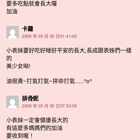
要多吃點就會長大囉
加油
表
卡蘿
示:
2008 年 05 月 09 日01:41:00
小表妹要好吃好睡好平安的長大,長成跟表姊們一樣
的
美少女呦!
油很貴~打氣打氣~拼命打氣…..^o^
表
排骨妮
示:
2008 年 05 月 09 日07:33:09
小表妹一定會健康長大的
有這麼多媽媽們的加油
要收到喔！