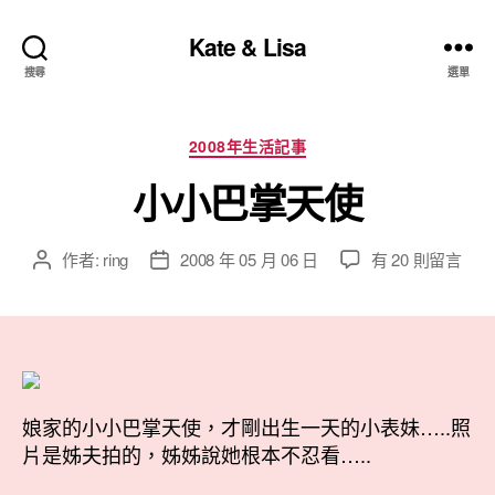
Kate & Lisa
搜尋
選單
分
2008年生活記事
類
小小巴掌天使
在
作者:
ring
2008 年 05 月 06 日
有 20 則留言
文
文
〈小
章
章
小
作
發
巴
者
佈
掌
日
天
期
使〉
娘家的小小巴掌天使，才剛出生一天的小表妹…..照
中
片是姊夫拍的，姊姊說她根本不忍看…..