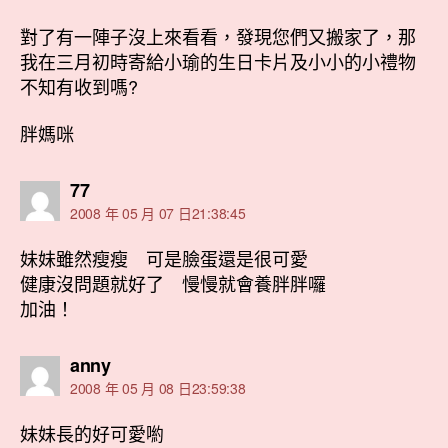
對了有一陣子沒上來看看，發現您們又搬家了，那
我在三月初時寄給小瑜的生日卡片及小小的小禮物
不知有收到嗎?
胖媽咪
表
77
示:
2008 年 05 月 07 日21:38:45
妹妹雖然瘦瘦 可是臉蛋還是很可愛
健康沒問題就好了 慢慢就會養胖胖囉
加油！
表
anny
示:
2008 年 05 月 08 日23:59:38
妹妹長的好可愛喲