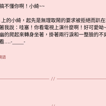
搞不懂你啊！小綺~~
照片上的小綺，起先是無理取鬧的要求被拒絕而趴
著我說：哇塞！你看電視上演什麼啊！好可愛呦~
幽的爬起來轉身坐著，掛著兩行淚和一整臉的不
….-____-
綺語