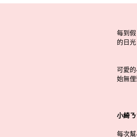
每到假
的日光 
可愛的
始無俚
小綺ㄋ
每次幫