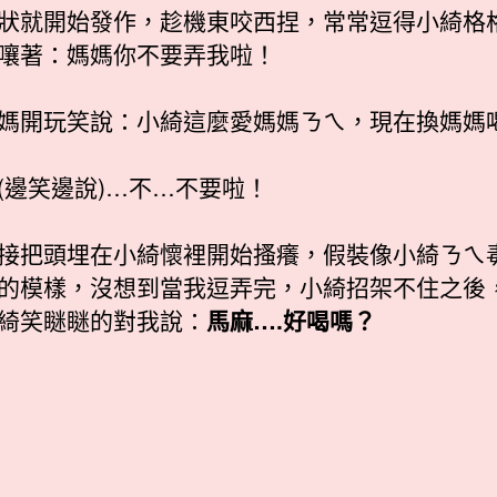
狀就開始發作，趁機東咬西捏，常常逗得小綺格
嚷著：媽媽你不要弄我啦！
媽開玩笑說：小綺這麼愛媽媽ㄋㄟ，現在換媽媽
(邊笑邊說)…不…不要啦！
接把頭埋在小綺懷裡開始搔癢，假裝像小綺ㄋㄟ
的模樣，沒想到當我逗弄完，小綺招架不住之後
綺笑瞇瞇的對我說：
馬麻….好喝嗎？