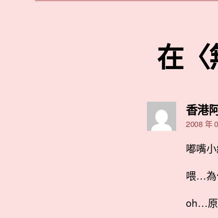
在〈
香港
2008 年 0
嘟嘴小
喂…為
oh…