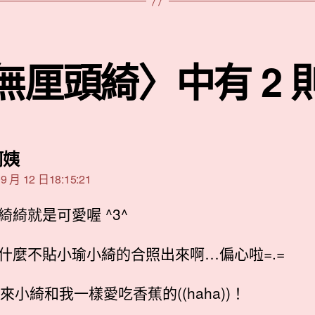
無厘頭綺〉中有 2 
表
阿姨
示:
9 月 12 日18:15:21
綺綺就是可愛喔 ^3^
什麼不貼小瑜小綺的合照出來啊…偏心啦=.=
原來小綺和我一樣愛吃香蕉的((haha))！