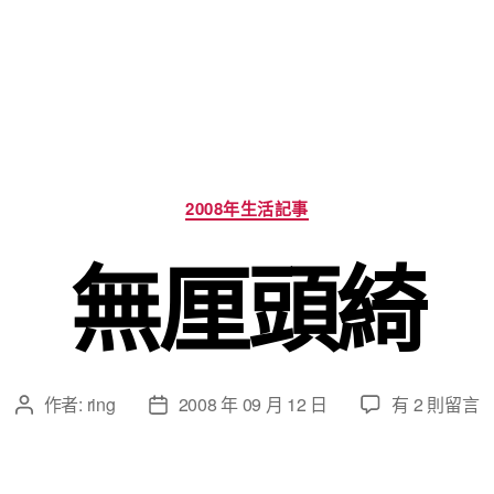
分
2008年生活記事
類
無厘頭綺
在
作者:
ring
2008 年 09 月 12 日
有 2 則留言
文
文
〈無
章
章
厘
作
發
頭
者
佈