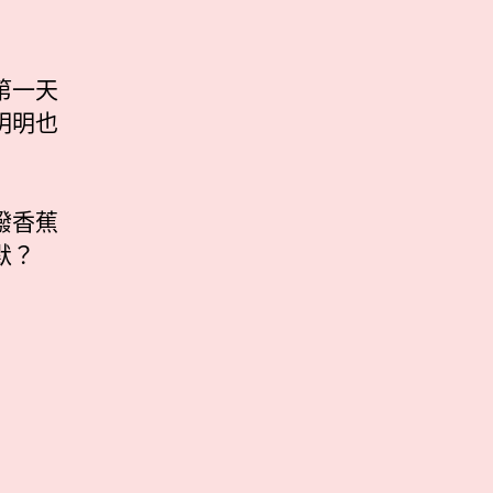
第一天
明明也
撥香蕉
默？