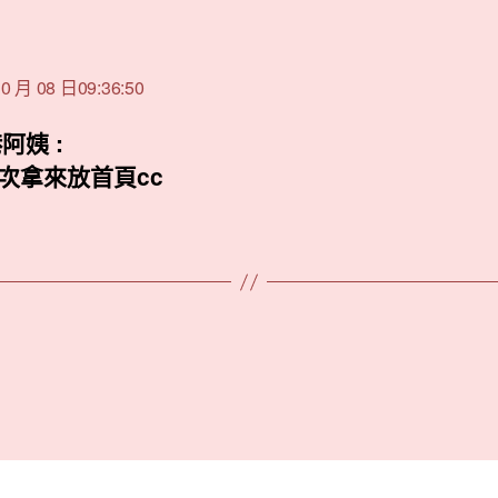
表
:
0 月 08 日09:36:50
港阿姨 :
次拿來放首頁cc