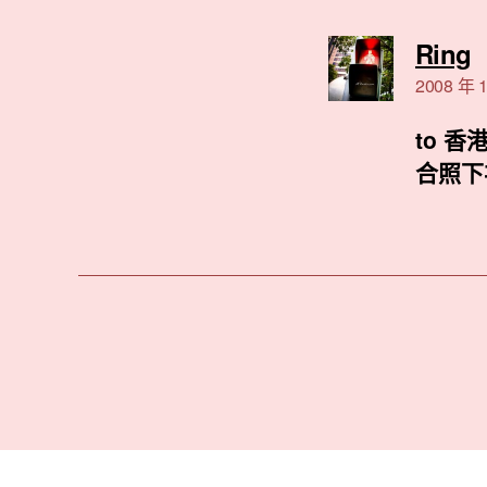
Ring
示
2008 年 1
to 香
合照下