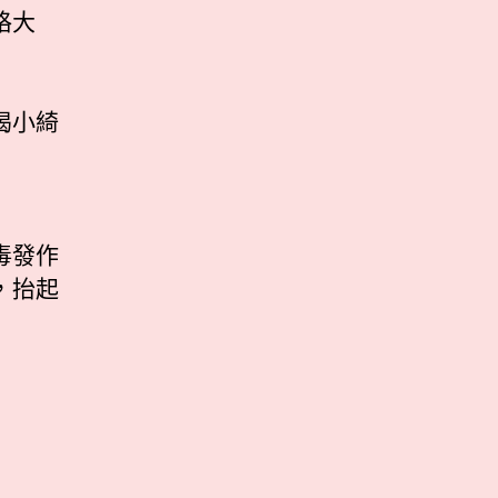
格大
喝小綺
毒發作
，抬起