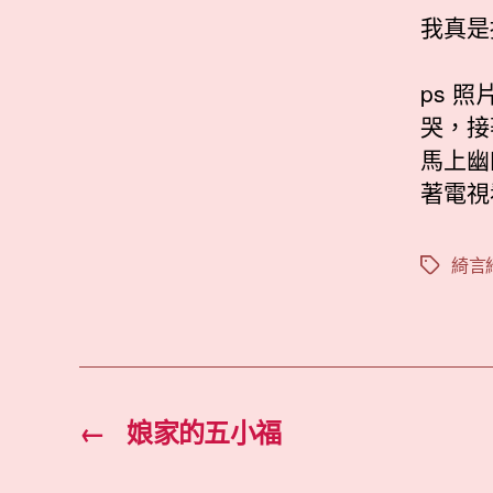
我真是
ps 
哭，接
馬上幽
著電視看
綺言
標
籤
←
娘家的五小福