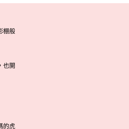
影棚般
，也開
媽的虎