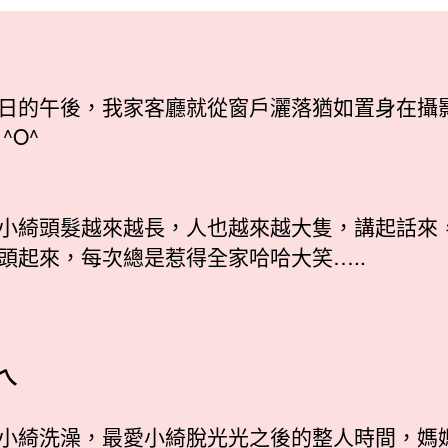
綺〉
日
中
期
日的午後，我家客廳就從窗戶灑落猶如置身在攝
^O^
小綺頭髮越來越長，人也越來越大隻，講起話來
頭起來，每次總是惹得全家哈哈大笑…..
ㄟ
小綺洗澡，最愛小綺脫光光之後的整人時間，媽