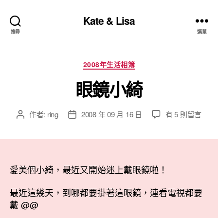
Kate & Lisa
搜尋
選單
分
2008年生活相簿
類
眼鏡小綺
在
作者:
ring
2008 年 09 月 16 日
有 5 則留言
文
文
〈眼
章
章
鏡
作
發
小
者
佈
綺〉
日
中
愛美個小綺，最近又開始迷上戴眼鏡啦！
期
最近這幾天，到哪都要掛著這眼鏡，連看電視都要
戴 @@