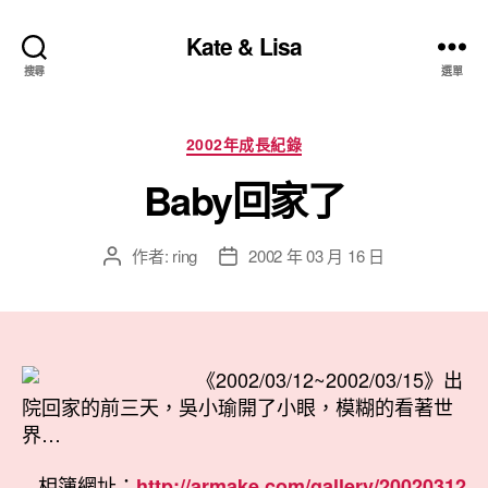
Kate & Lisa
搜尋
選單
分
2002年成長紀錄
類
Baby回家了
作者:
ring
2002 年 03 月 16 日
文
文
章
章
作
發
者
佈
日
《2002/03/12~2002/03/15》出
期
院回家的前三天，吳小瑜開了小眼，模糊的看著世
界…
相簿網址：
http://armake.com/gallery/20020312