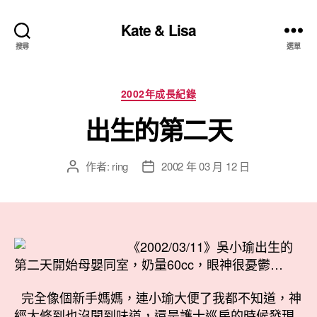
Kate & Lisa
搜尋
選單
分
2002年成長紀錄
類
出生的第二天
作者:
ring
2002 年 03 月 12 日
文
文
章
章
作
發
者
佈
日
《2002/03/11》吳小瑜出生的
期
第二天開始母嬰同室，奶量60cc，眼神很憂鬱…
完全像個新手媽媽，連小瑜大便了我都不知道，神
經大條到也沒聞到味道，還是護士巡房的時候發現